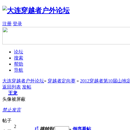
注册
登录
论坛
搜索
帮助
导航
大连穿越者户外论坛
»
穿越者定向赛
»
2012穿越者第10届山
返回列表
发帖
王龙
头像被屏蔽
禁止发言
帖子
2
#
1
跳转到
»
倒序看帖