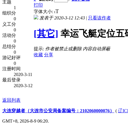
主题
打印
1
T
字体大小:
t
组织分
发表于 2020-3-12 12:43
|
只看该作者
0
义工分
0
[其它]
幸运飞艇定位五码计
活动分
0
总结分
提示:
作者被禁止或删除 内容自动屏蔽
0
收藏
分享
游记好评
0
注册时间
2020-3-11
最后登录
2020-3-12
返回列表
大连穿越者（大连市公安局备案编号：2102060000076）
(
辽IC
GMT+8, 2026-8-9 06:20.