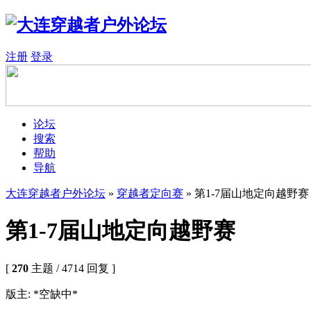
注册
登录
论坛
搜索
帮助
导航
大连穿越者户外论坛
»
穿越者定向赛
» 第1-7届山地定向越野赛
第1-7届山地定向越野赛
[
270
主题 / 4714 回复 ]
版主: *空缺中*