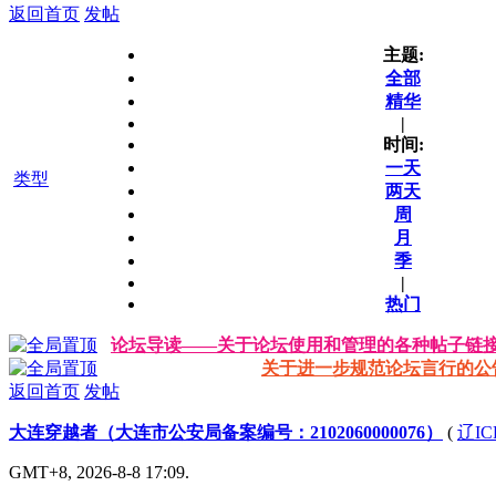
返回首页
发帖
主题:
全部
精华
|
时间:
一天
类型
两天
周
月
季
|
热门
论坛导读——关于论坛使用和管理的各种帖子链
关于进一步规范论坛言行的公
返回首页
发帖
大连穿越者（大连市公安局备案编号：2102060000076）
(
辽IC
GMT+8, 2026-8-8 17:09.