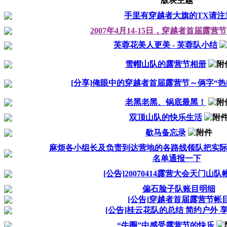
版块主题
手里有穿越者大旗的TX请注
2007年4月14-15日，穿越者首届露
芙蓉花美人更美 - 芙蓉队小结
雪帽山队的露营节相册
[分享]俺眼中的穿越者首届露营节～俩字“热
老黑老黑、锅底最黑！
双顶山队的快乐生活
歇马备忘录
麻烦各小组长及负责到达营地的各路线领队把实
名单通报一下
[公告]20070414露营大会天门山
偏石脸子队账目明细
[公告]穿越者首届露营节帐
[公告]桂云花队的总结 简约户外 
“牛圈”中感受露营节的快乐