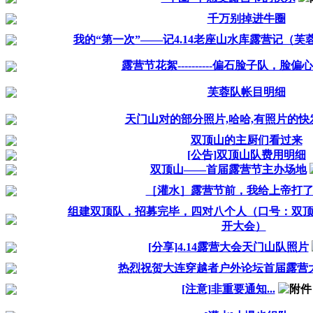
千万别掉进牛圈
我的“第一次”——记4.14老座山水库露营记（
露营节花絮----------偏石脸子队，脸偏
芙蓉队帐目明细
天门山对的部分照片,哈哈,有照片的快
双顶山的主厨们看过来
[公告]双顶山队费用明细
双顶山——首届露营节主办场地
［灌水］露营节前，我给上帝打
组建双顶队，招募完毕，四对八个人（口号：双
开大会）
[分享]4.14露营大会天门山队照片
热烈祝贺大连穿越者户外论坛首届露营
[注意]非重要通知...