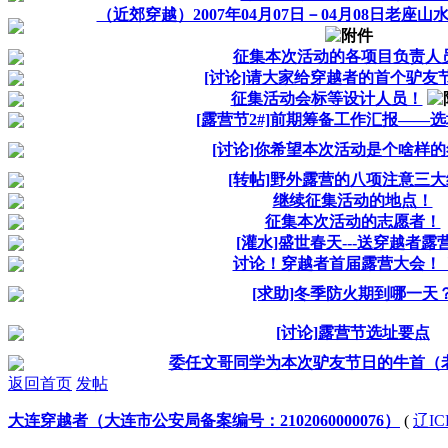
（近郊穿越）2007年04月07日－04月08日老座
征集本次活动的各项目负责人
[讨论]请大家给穿越者的首个驴友
征集活动会标等设计人员！
[露营节2#]前期筹备工作汇报——
[讨论]你希望本次活动是个啥样
[转帖]野外露营的八项注意三
继续征集活动的地点！
征集本次活动的志愿者！
[灌水]盛世春天---送穿越者露
讨论！穿越者首届露营大会！
[求助]冬季防火期到哪一天
[讨论]露营节选址要点
委任文哥同学为本次驴友节日的牛首（
返回首页
发帖
大连穿越者（大连市公安局备案编号：2102060000076）
(
辽IC