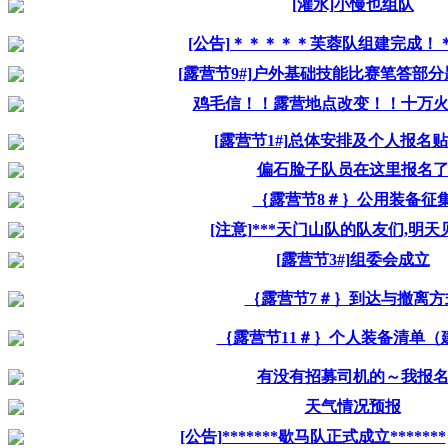
[灌水]小慢也组队
[公告]＊＊＊＊＊芙蓉队组建完成！
[露营节9#]户外基础技能比赛笔答部分
鸡毛信！！露营地点改变！！十万
[露营节1#]总体安排及个人报名
偏石脸子队员在这里报名
｛露营节8＃｝公用装备征
[注意]***天门山队的队友们,明天见*
[露营节3#]组委会成立
｛露营节7＃｝到达与撤离方
｛露营节11＃｝个人装备清单（
有没有招募司机的～我报
天气情况预报
[公告]*******歇马队正式成立*******