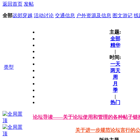
返回首页
发帖
全部
远郊穿越
活动讨论
交通信息
户外资源及信息
图文游记
线
主题:
全部
精华
|
时间:
一天
类型
两天
周
月
季
|
热门
论坛导读——关于论坛使用和管理的各种帖子链
关于进一步规范论坛言行的