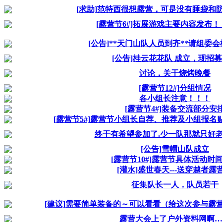
[求助]范特西很想露营，可是没有睡袋和
[露营节6#]拓展游戏主要内容发布！
[公告]**天门山队人员到齐**请组委
[公告]桂云花花队 成立，现招
讨论，关于烧烤晚餐
[露营节12#]分组情况
各小组长注意！！！
[露营节4#]装备交流部分安
[露营节5#]露营节小组长自荐、推荐及小组报
终于有希望参加了.少一队那就只好
[公告]雪帽山队成立
[露营节10#]露营节具体活动时
[灌水]盛世春天---送穿越者露
征集队长一人，队员若干
[建议]需要简单装备的～可以看看（给这次参与露
露营大会上了户外资料网啊