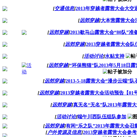
[
交通信息
]
2013年穿越者露营大会大交
[
远郊穿越
]
大本营露营大会
[
远郊穿越
]
2013歇马山露营大会“80队”准
[
远郊穿越
]
2013穿越者露营大会队
[
活动讨论
]
水贴支持
[
远郊穿越
]
“环保熊猫”队2013年5月18日
[
远郊穿越
]
2013-5-18露营大会“漫步云端
[
远郊穿越
]
2013穿越者露营大会活动预告【01
[
远郊穿越
]
真无名“无名”队2013年露营
[
活动讨论
]
端午川西队伍组队参加
[
远郊穿越
]
有闲“乐之队”2013年露营大会
[
户外资源及信息
]
2013穿越者露营大会参考