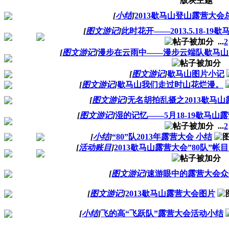
版块主题
[
小结
]
2013歇马山登山露营大会
[
图文游记
]
此时花开——2013.5.18-19
...
2
[
图文游记
]
漫步在云雨中——漫步云端队歇马山
[
图文游记
]
歇马山图片小记
[
图文游记
]
歇马山我们走过时山花烂漫。
[
图文游记
]
无名胡拍乱摄之2013歇马
[
图文游记
]
湿的记忆——5月18-19歇马山
...
2
[
小结
]
“80”队2013年露营大会 小结
[
活动账目
]
2013歇马山露营大会”80队”
[
图文游记
]
速游眼中的露营大会众
[
图文游记
]
2013歇马山露营大会图片
[
小结
]
飞的高“飞跃队”露营大会活动小结