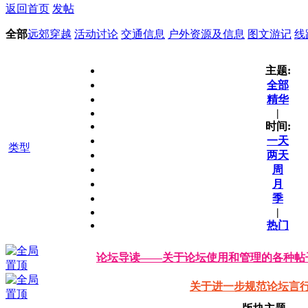
返回首页
发帖
全部
远郊穿越
活动讨论
交通信息
户外资源及信息
图文游记
线
主题:
全部
精华
|
时间:
一天
类型
两天
周
月
季
|
热门
论坛导读——关于论坛使用和管理的各种帖
关于进一步规范论坛言