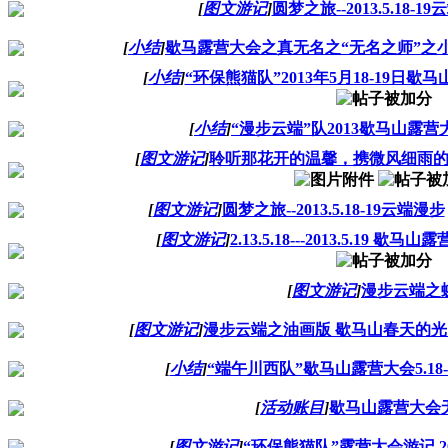
[
图文游记
]
圆梦之旅--2013.5.18-1
[
小结
]
歇马露营大会之真无名之“无名之师”之
[
小结
]
“环保熊猫队”2013年5月18-19日
[
小结
]
“漫步云端”队2013歇马山露
[
图文游记
]
聆听那花开的温馨，携微风细雨
[
图文游记
]
圆梦之旅--2013.5.18-19云端漫步
[
图文游记
]
2.13.5.18---2013.5.19 歇
[
图文游记
]
漫步云端之
[
图文游记
]
漫步云端之油画版 歇马山春天的光
[
小结
]
“端午川西队”歇马山露营大会5.18
[
活动账目
]
歇马山露营大会
[
图文游记
]
“环保熊猫队”露营大会游记 2013.