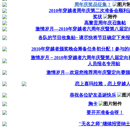
周年庆奖品征集！
2010年穿越者周年庆第二次准备会顺利
奖状
高黎贡周年庆召集帖
激情岁月—2010年穿越者六周年庆暨第八届
各队的节目收集贴~ 请尽快将节目确定下来
2010年穿越者颁奖晚会筹备任务初分配！参与的
激情岁月－2010年穿越者六周年庆暨第八届定
人员报名专用贴
激情岁月—欢迎您推荐周年庆暨定向赛颁
恋上喜玛拉雅，恋上穿越
恭祝各位驴友圣诞快乐
胸卡
要开开准备会呀！
"无名之师"继续招贤纳士