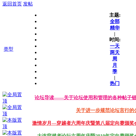
返回首页
发帖
主题:
全部
精华
|
时间:
一天
类型
两天
周
月
季
|
热门
论坛导读——关于论坛使用和管理的各种帖子
关于进一步规范论坛言行的
激情岁月—穿越者六周年庆暨第八届定向赛颁奖
大连穿越者论坛六周年庆暨2010年定向赛颁