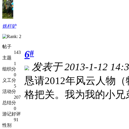
铁杆驴
帖子
#
6
143
主题
1
发表于 2013-1-12 14:
组织分
0
恳请2012年风云人物
义工分
5
格把关。我为我的小兄
活动分
207
总结分
0
游记好评
91
性别