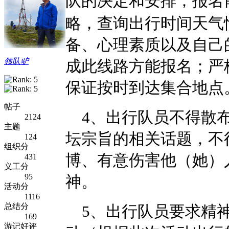
队的决定和安排；报名
略，查询出行时间天气
备、心理素质以及自己
领队驴
成此线路方能报名；严
保证按时到达集合地点
帖子
4
、出行队员不得散
2124
主题
坛宗旨的相关话题，不
124
组织分
博、有意伤害他（她）
431
义工分
95
神。
活动分
1116
总结分
5
、出行队员要求精
169
游记好评