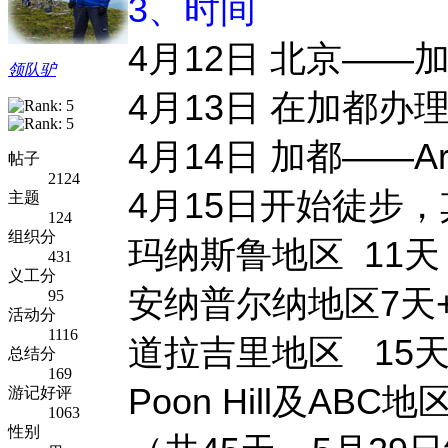
3、时间
4月12日 北京—
领队驴
4月13日 在加都办
4月14日 加都——Arugh
帖子
2124
4月15日开始徒步
主题
124
组织分
玛纳斯鲁地区 11天
431
义工分
安纳普尔纳地区7天
95
活动分
1116
道拉吉里地区 15天
总结分
169
Poon Hill及ABC
游记好评
1063
性别