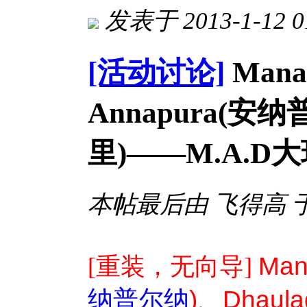
发表于 2013-1-12 0
[活动讨论]
Mana
Annapura(安纳
里)——M.A.D
本帖最后由 飞得高 于 20
Man
[重装，无
向
导
]
纳普尔纳
)
、
Dhaulag