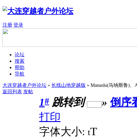
注册
登录
论坛
搜索
帮助
导航
大连穿越者户外论坛
»
长线山地穿越版
» Manaslu(马纳斯鲁)、
返回列表
发帖
#
1
跳转到
»
倒序
打印
T
字体大小:
t