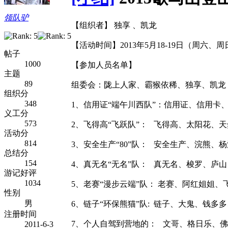
领队驴
【组织者】 独享 、凯龙
【活动时间】2013年5月18-19日（周六、周
帖子
1000
【参加人员名单】
主题
89
组委会：陇上人家、霸猴依稀、独享、凯龙
组织分
348
1、信用证“端午川西队”：信用证、信用卡
义工分
573
2、飞得高“飞跃队”： 飞得高、太阳花、
活动分
814
3、安全生产“80”队： 安全生产、浣熊
总结分
154
4、真无名“无名”队： 真无名、梭罗、庐
游记好评
1034
5、老赛“漫步云端”队： 老赛、阿红姐姐
性别
男
6、链子“环保熊猫”队: 链子、大鬼、钱多
注册时间
7、个人自驾到营地的： 文哥、格日乐、佛
2011-6-3