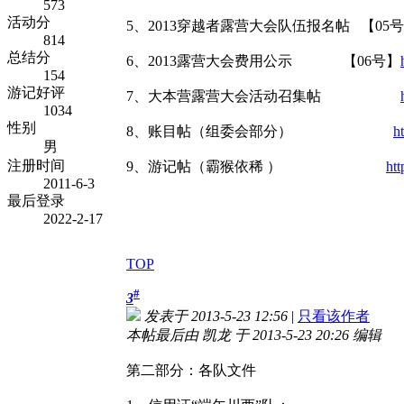
573
活动分
5、2013穿越者露营大会队伍报名帖 【05
814
总结分
6、2013露营大会费用公示 【06号】
154
游记好评
7、大本营露营大会活动召集帖
1034
性别
8、账目帖（组委会部分）
h
男
注册时间
9、游记帖（霸猴依稀 ）
ht
2011-6-3
最后登录
2022-2-17
TOP
#
3
发表于 2013-5-23 12:56
|
只看该作者
本帖最后由 凯龙 于 2013-5-23 20:26 编辑
第二部分：各队文件