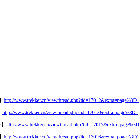
】
http://www.trekker.cn/viewthread.php?tid=17012&extra=page%3D1
】
http://www.trekker.cn/viewthread.php?tid=17013&extra=page%3D1
号】
http://www.trekker.cn/viewthread.php?tid=17015&extra=page%3D
】
http://www.trekker.cn/viewthread.php?tid=17016&extra=page%3D1