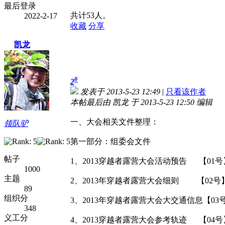
最后登录
共计53人。
2022-2-17
收藏
分享
凯龙
#
2
发表于 2013-5-23 12:49
|
只看该作者
本帖最后由 凯龙 于 2013-5-23 12:50 编辑
一、大会相关文件整理：
领队驴
第一部分：组委会文件
帖子
1、2013穿越者露营大会活动预告 【01号
1000
主题
2、2013年穿越者露营大会细则 【02号
89
组织分
3、2013年穿越者露营大会大交通信息【03
348
义工分
4、2013穿越者露营大会参考轨迹 【04号