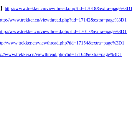
号】
http://www.trekker.cn/viewthread.php?tid=17018&extra=page%3D
http://www.trekker.cn/viewthread.php?tid=17142&extra=page%3D1
http://www.trekker.cn/viewthread.php?tid=17017&extra=page%3D1
ttp://www.trekker.cn/viewthread.php?tid=17154&extra=page%3D1
tp://www.trekker.cn/viewthread.php?tid=17164&extra=page%3D1