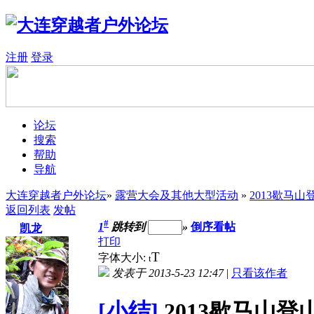
注册
登录
论坛
搜索
帮助
导航
大连穿越者户外论坛
»
露营大会及其他大型活动
»
2013歇马
返回列表
发帖
#
1
跳转到
»
倒序看帖
凯龙
打印
T
字体大小:
t
发表于 2013-5-23 12:47
|
只看该作者
[小结]
2013歇马山