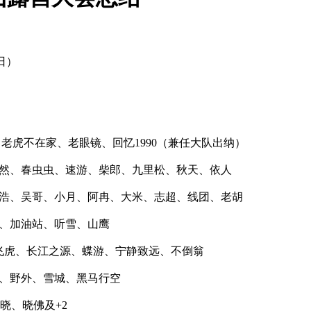
日）
、老虎不在家、老眼镜、回忆1990（兼任大队出纳）
天然、春虫虫、速游、柴郎、九里松、秋天、依人
、杨浩、吴哥、小月、阿冉、大米、志超、线团、老胡
山、加油站、听雪、山鹰
、飞虎、长江之源、蝶游、宁静致远、不倒翁
多、野外、雪城、黑马行空
晓、晓佛及+2