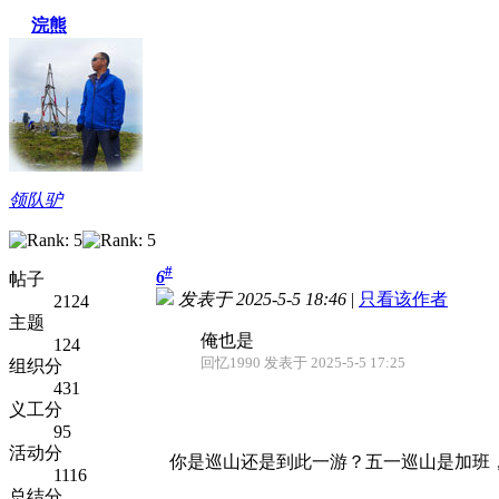
浣熊
领队驴
#
6
帖子
发表于 2025-5-5 18:46
|
只看该作者
2124
主题
俺也是
124
回忆1990 发表于 2025-5-5 17:25
组织分
431
义工分
95
活动分
你是巡山还是到此一游？五一巡山是加班
1116
总结分