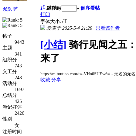
#
1
跳转到
»
倒序看帖
领队驴
打印
T
字体大小:
t
发表于 2025-5-4 21:29
|
只看该作者
帖子
[小结]
骑行见闻之五：
9443
主题
341
来了
组织分
743
义工分
https://m.toutiao.com/is/-VHo0SUEw6
248
收藏
分享
活动分
1697
总结分
425
游记好评
2426
性别
女
注册时间