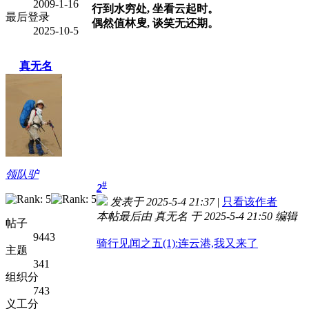
2009-1-16
行到水穷处, 坐看云起时。
最后登录
偶然值林叟, 谈笑无还期。
2025-10-5
真无名
领队驴
#
2
发表于 2025-5-4 21:37
|
只看该作者
本帖最后由 真无名 于 2025-5-4 21:50 编辑
帖子
9443
骑行见闻之五(1):连云港,我又来了
主题
341
组织分
743
义工分